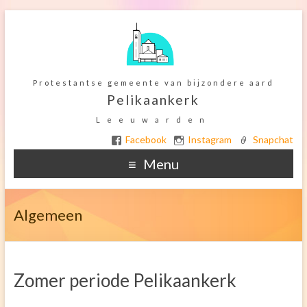
Protestantse gemeente van bijzondere aard
Pelikaankerk
Leeuwarden
Facebook
Instagram
Snapchat
Menu
Home
Algemeen
Ter overdenking
De Kerkelijke gemeente
Zomer periode Pelikaankerk
Het gebouw
Orgel onderhoud