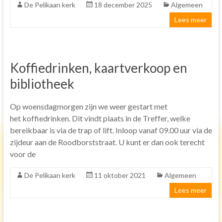
De Pelikaan kerk
18 december 2025
Algemeen
Bijbel lezen
Lees meer
Ontmoeting
Bijbel studie groep
Uitgediept avonden
Koffiedrinken, kaartverkoop en
Samen sterk in Gods werk
bibliotheek
Samen eten
Op woensdagmorgen zijn we weer gestart met
De Eritreeërs.
het koffiedrinken. Dit vindt plaats in de Treffer, welke
Speurtocht
bereikbaar is via de trap of lift. Inloop vanaf 09.00 uur via de
zijdeur aan de Roodborststraat. U kunt er dan ook terecht
Organisatie
voor de
Eredienst
De Pelikaan kerk
11 oktober 2021
Algemeen
Diaconie
Lees meer
Pastoraat
Toerusting