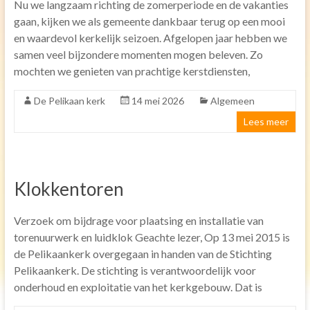
Nu we langzaam richting de zomerperiode en de vakanties
gaan, kijken we als gemeente dankbaar terug op een mooi
Toren uurwerk
en waardevol kerkelijk seizoen. Afgelopen jaar hebben we
Geschiedenis
samen veel bijzondere momenten mogen beleven. Zo
mochten we genieten van prachtige kerstdiensten,
Inrichting kerk
Verhuur
De Pelikaan kerk
14 mei 2026
Algemeen
Lees meer
Diensten
Vervoer
Koffie na de dienst
Klokkentoren
Kerkdienst gemist
Verzoek om bijdrage voor plaatsing en installatie van
Agenda
torenuurwerk en luidklok Geachte lezer, Op 13 mei 2015 is
Activiteiten
de Pelikaankerk overgegaan in handen van de Stichting
Pelikaankerk. De stichting is verantwoordelijk voor
Ouderen
onderhoud en exploitatie van het kerkgebouw. Dat is
Gebedsgroep