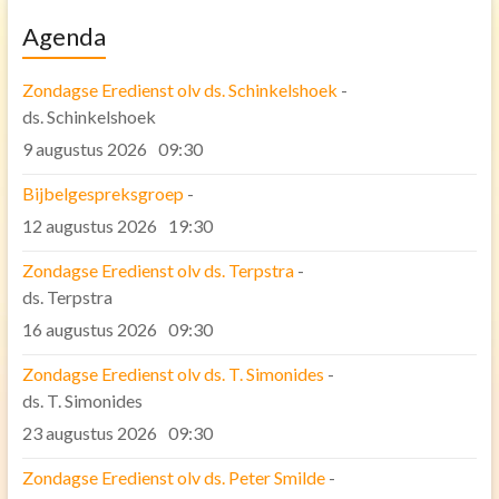
Communicatie
Agenda
Veilige Kerk
Zondagse Eredienst olv ds. Schinkelshoek
-
Gedragscode Classis Fryslân
ds. Schinkelshoek
Gedragscode Pelikaankerk
9 augustus 2026
09:30
Ledenadministratie
Bijbelgespreksgroep
-
12 augustus 2026
19:30
Contact
Verhuur kerk en zalen
Zondagse Eredienst olv ds. Terpstra
-
ds. Terpstra
ANBI
16 augustus 2026
09:30
PGBA ‘Rondom de Pelikaankerk’
Zondagse Eredienst olv ds. T. Simonides
-
PGBA ‘Rondom de Pelikaankerk’ Diaconie
ds. T. Simonides
23 augustus 2026
09:30
Zondagse Eredienst olv ds. Peter Smilde
-