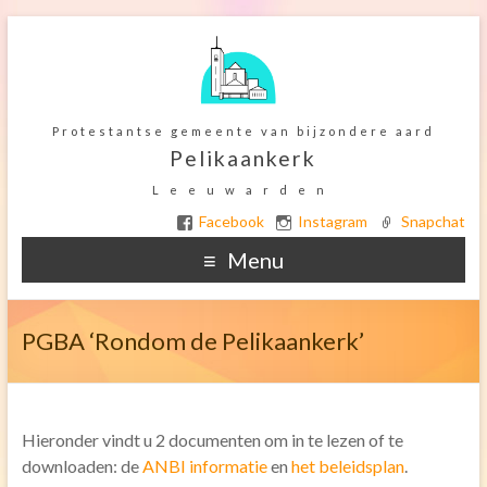
Protestantse gemeente van bijzondere aard
Pelikaankerk
Leeuwarden
Facebook
Instagram
Snapchat
Menu
Home
PGBA ‘Rondom de Pelikaankerk’
Ter overdenking
De Kerkelijke gemeente
Hieronder vindt u 2 documenten om in te lezen of te
Het gebouw
downloaden: de
ANBI informatie
en
het beleidsplan
.
Orgel onderhoud