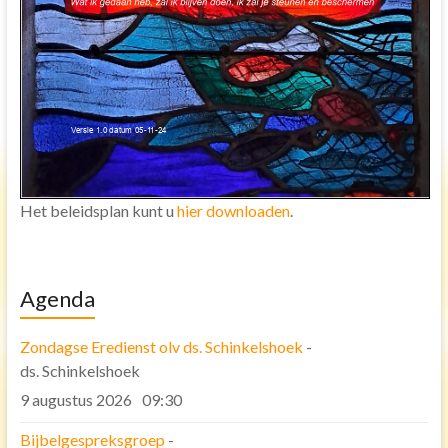
Bijbel lezen
Ontmoeting
Bijbel studie groep
Uitgediept avonden
Samen sterk in Gods werk
Samen eten
Het beleidsplan kunt u
hier downloaden
.
De Eritreeërs.
Speurtocht
Agenda
Organisatie
Eredienst
Zondagse Eredienst olv ds. Schinkelshoek
-
ds. Schinkelshoek
Diaconie
9 augustus 2026
09:30
Pastoraat
Bijbelgespreksgroep
-
Toerusting