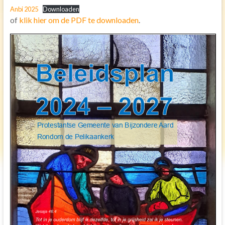
Anbi 2025
Downloaden
Toren uurwerk
of
klik hier om de PDF te downloaden
.
Geschiedenis
Inrichting kerk
Verhuur
Diensten
Vervoer
Koffie na de dienst
Kerkdienst gemist
Agenda
Activiteiten
Ouderen
Gebedsgroep