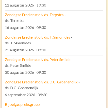
12 augustus 2026
19:30
Communicatie
Veilige Kerk
Zondagse Eredienst olv ds. Terpstra
-
ds. Terpstra
Gedragscode Classis Fryslân
16 augustus 2026
09:30
Gedragscode Pelikaankerk
Zondagse Eredienst olv ds. T. Simonides
-
Ledenadministratie
ds. T. Simonides
Contact
23 augustus 2026
09:30
Verhuur kerk en zalen
Zondagse Eredienst olv ds. Peter Smilde
-
ds. Peter Smilde
ANBI
30 augustus 2026
09:30
PGBA ‘Rondom de Pelikaankerk’
Zondagse Eredienst olv ds. D.C. Groenendijk
-
PGBA ‘Rondom de Pelikaankerk’ Diaconie
ds. D.C. Groenendijk
6 september 2026
09:30
Bijbelgespreksgroep
-