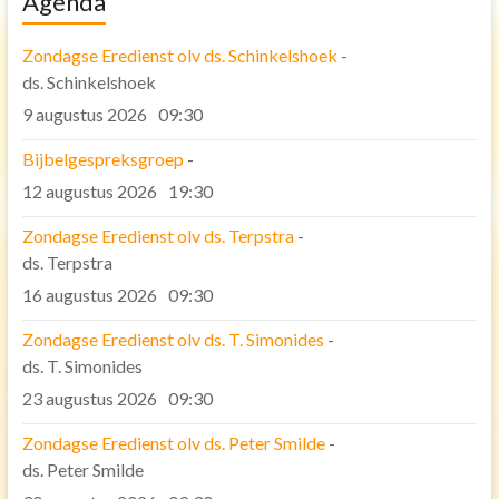
Agenda
Bijbel lezen
Zondagse Eredienst olv ds. Schinkelshoek
-
Ontmoeting
ds. Schinkelshoek
Bijbel studie groep
9 augustus 2026
09:30
Uitgediept avonden
Bijbelgespreksgroep
-
Samen sterk in Gods werk
12 augustus 2026
19:30
Samen eten
Zondagse Eredienst olv ds. Terpstra
-
De Eritreeërs.
ds. Terpstra
Speurtocht
16 augustus 2026
09:30
Organisatie
Zondagse Eredienst olv ds. T. Simonides
-
ds. T. Simonides
Eredienst
23 augustus 2026
09:30
Diaconie
Zondagse Eredienst olv ds. Peter Smilde
-
Pastoraat
ds. Peter Smilde
Toerusting