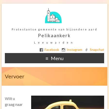
Protestantse gemeente van bijzondere aard
Pelikaankerk
Leeuwarden
Facebook
Instagram
Snapchat
Menu
Home
Vervoer
Ter overdenking
De Kerkelijke gemeente
Wilt u
Het gebouw
graag naar
Orgel onderhoud