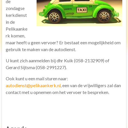
de
zondagse
Toren uurwerk
kerkdienst
Geschiedenis
in de
Pelikaanke
Inrichting kerk
rk komen,
Verhuur
maar heeft u geen vervoer? Er bestaat een mogelijkheid om
gebruik te maken van de autodienst.
Diensten
U kunt zich aanmelden bij dhr Kuik (058-2132909) of
Vervoer
Gerard Sijtsma (058-2991227).
Koffie na de dienst
Ook kunt u een mail sturen naar:
Kerkdienst gemist
autodienst@pelikaankerk.nl
, een van de vrijwilligers zal dan
Agenda
contact met u opnemen om het vervoer te bespreken.
Activiteiten
Ouderen
Gebedsgroep