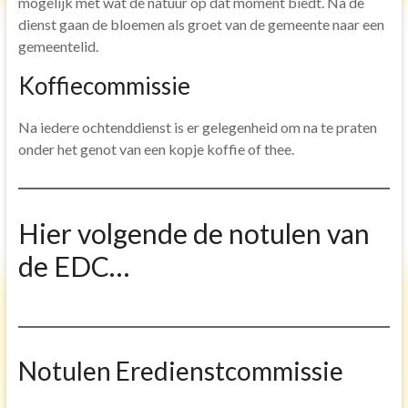
mogelijk met wat de natuur op dat moment biedt. Na de
Bijbel lezen
dienst gaan de bloemen als groet van de gemeente naar een
gemeentelid.
Ontmoeting
Koffiecommissie
Bijbel studie groep
Uitgediept avonden
Na iedere ochtenddienst is er gelegenheid om na te praten
Samen sterk in Gods werk
onder het genot van een kopje koffie of thee.
Samen eten
De Eritreeërs.
Hier volgende de notulen van
Speurtocht
de EDC…
Organisatie
Eredienst
Diaconie
Notulen Eredienstcommissie
Pastoraat
Toerusting