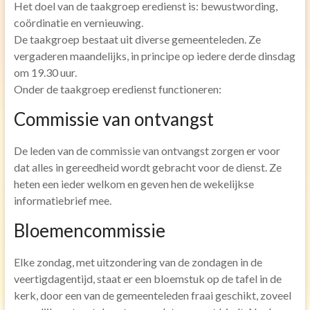
Het doel van de taakgroep eredienst is: bewustwording,
coördinatie en vernieuwing.
Toren uurwerk
De taakgroep bestaat uit diverse gemeenteleden. Ze
Geschiedenis
vergaderen maandelijks, in principe op iedere derde dinsdag
Inrichting kerk
om 19.30 uur.
Onder de taakgroep eredienst functioneren:
Verhuur
Commissie van ontvangst
Diensten
De leden van de commissie van ontvangst zorgen er voor
Vervoer
dat alles in gereedheid wordt gebracht voor de dienst. Ze
Koffie na de dienst
heten een ieder welkom en geven hen de wekelijkse
Kerkdienst gemist
informatiebrief mee.
Agenda
Bloemencommissie
Activiteiten
Elke zondag, met uitzondering van de zondagen in de
Ouderen
veertigdagentijd, staat er een bloemstuk op de tafel in de
kerk, door een van de gemeenteleden fraai geschikt, zoveel
Gebedsgroep