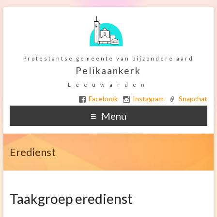
Protestantse gemeente van bijzondere aard
Pelikaankerk
Leeuwarden
Facebook
Instagram
Snapchat
Menu
Home
Eredienst
Ter overdenking
De Kerkelijke gemeente
Taakgroep eredienst
Het gebouw
Orgel onderhoud