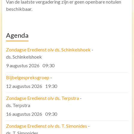
Van de laatste vergadering zijn er geen openbare notulen
Communicatie
beschikbaar.
Veilige Kerk
Gedragscode Classis Fryslân
Agenda
Gedragscode Pelikaankerk
Ledenadministratie
Zondagse Eredienst olv ds. Schinkelshoek
-
ds. Schinkelshoek
Contact
9 augustus 2026
09:30
Verhuur kerk en zalen
Bijbelgespreksgroep
-
ANBI
12 augustus 2026
19:30
PGBA ‘Rondom de Pelikaankerk’
Zondagse Eredienst olv ds. Terpstra
-
ds. Terpstra
PGBA ‘Rondom de Pelikaankerk’ Diaconie
16 augustus 2026
09:30
Zondagse Eredienst olv ds. T. Simonides
-
ds. T. Simonides