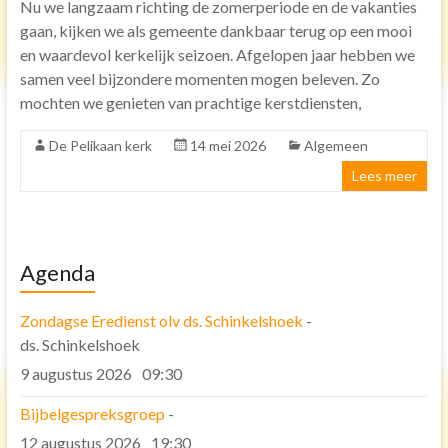
Nu we langzaam richting de zomerperiode en de vakanties
gaan, kijken we als gemeente dankbaar terug op een mooi
Toren uurwerk
en waardevol kerkelijk seizoen. Afgelopen jaar hebben we
Geschiedenis
samen veel bijzondere momenten mogen beleven. Zo
mochten we genieten van prachtige kerstdiensten,
Inrichting kerk
Verhuur
De Pelikaan kerk
14 mei 2026
Algemeen
Lees meer
Diensten
Vervoer
Koffie na de dienst
Agenda
Kerkdienst gemist
Agenda
Zondagse Eredienst olv ds. Schinkelshoek
-
ds. Schinkelshoek
Activiteiten
9 augustus 2026
09:30
Ouderen
Bijbelgespreksgroep
-
Gebedsgroep
12 augustus 2026
19:30