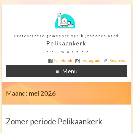
Protestantse gemeente van bijzondere aard
Pelikaankerk
Leeuwarden
Facebook
Instagram
Snapchat
Menu
Home
Maand:
mei 2026
Ter overdenking
De Kerkelijke gemeente
Zomer periode Pelikaankerk
Het gebouw
Orgel onderhoud