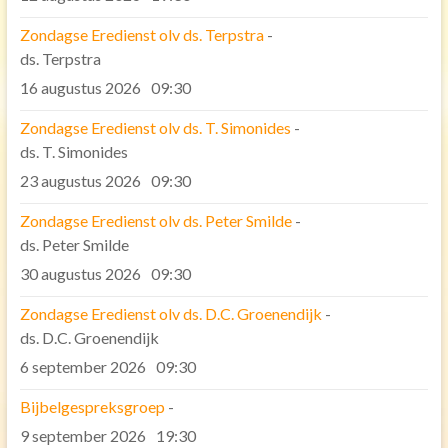
Bijbel lezen
Zondagse Eredienst olv ds. Terpstra
-
Ontmoeting
ds. Terpstra
16 augustus 2026
Bijbel studie groep
09:30
Uitgediept avonden
Zondagse Eredienst olv ds. T. Simonides
-
ds. T. Simonides
Samen sterk in Gods werk
23 augustus 2026
09:30
Samen eten
Zondagse Eredienst olv ds. Peter Smilde
-
De Eritreeërs.
ds. Peter Smilde
Speurtocht
30 augustus 2026
09:30
Organisatie
Zondagse Eredienst olv ds. D.C. Groenendijk
-
ds. D.C. Groenendijk
Eredienst
6 september 2026
09:30
Diaconie
Pastoraat
Bijbelgespreksgroep
-
9 september 2026
19:30
Toerusting