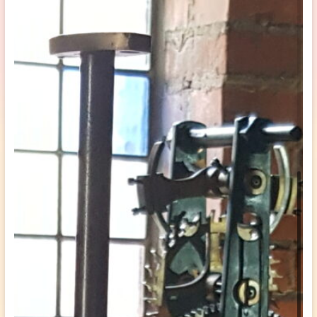
Toren uurwerk
Geschiedenis
Inrichting kerk
Verhuur
Diensten
Vervoer
Koffie na de dienst
Kerkdienst gemist
Agenda
Activiteiten
Ouderen
Gebedsgroep