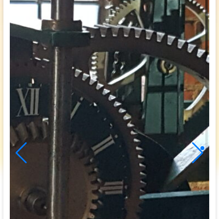
Bijbel lezen
Ontmoeting
Bijbel studie groep
Uitgediept avonden
Samen sterk in Gods werk
Samen eten
De Eritreeërs.
Speurtocht
Organisatie
Eredienst
Diaconie
Pastoraat
Toerusting