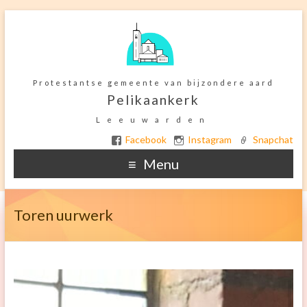
Protestantse gemeente van bijzondere aard
Pelikaankerk
Leeuwarden
Facebook
Instagram
Snapchat
Menu
Home
Toren uurwerk
Ter overdenking
De Kerkelijke gemeente
Het gebouw
Orgel onderhoud