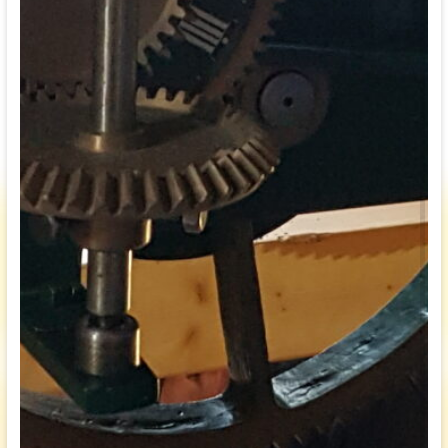
Communicatie
Veilige Kerk
Gedragscode Classis Fryslân
Gedragscode Pelikaankerk
Ledenadministratie
Contact
Verhuur kerk en zalen
ANBI
PGBA ‘Rondom de Pelikaankerk’
PGBA ‘Rondom de Pelikaankerk’ Diaconie