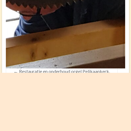
←
Restauratie en onderhoud orgel Pelikaankerk.
Songs of Praise 2023
→
Agenda
Zondagse Eredienst olv ds. Schinkelshoek
-
ds. Schinkelshoek